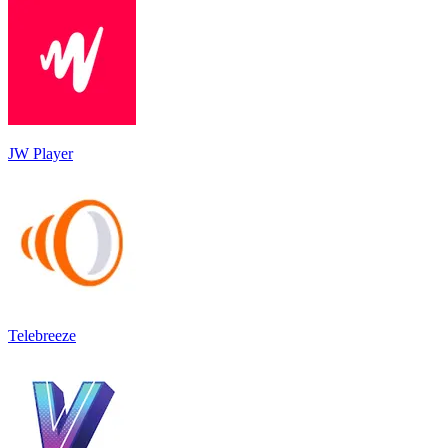
JW Player
Telebreeze