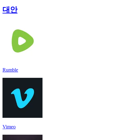
대안
Rumble
Vimeo