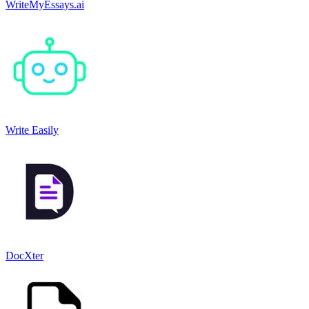
WriteMyEssays.ai
Write Easily
DocXter