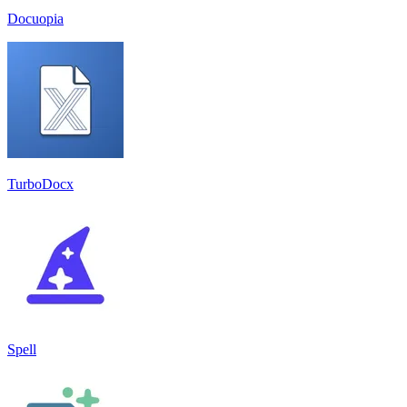
Docuopia
TurboDocx
Spell