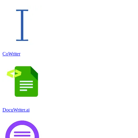
CoWriter
DocuWriter.ai