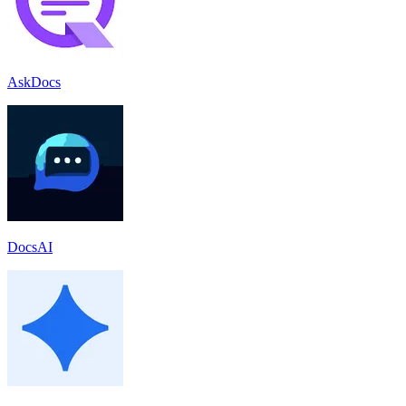
AskDocs
DocsAI