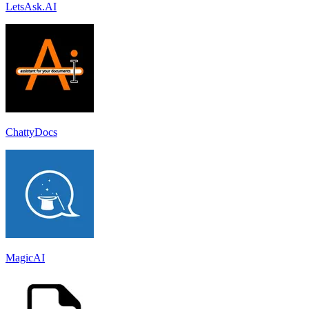
LetsAsk.AI
ChattyDocs
MagicAI