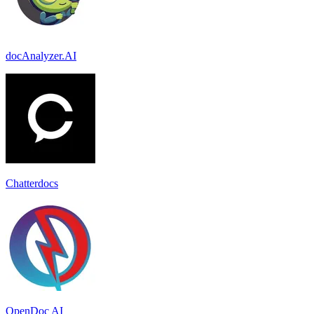
docAnalyzer.AI
Chatterdocs
OpenDoc AI