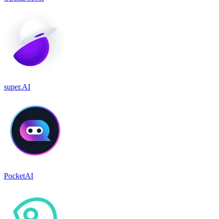
super.AI
PocketAI