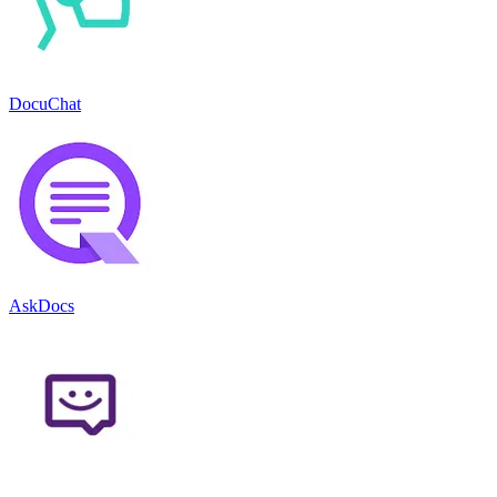
DocuChat
AskDocs