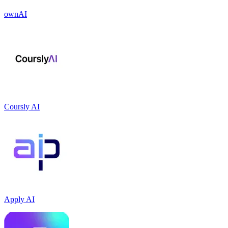
ownAI
Coursly AI
Apply AI