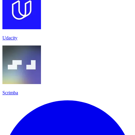
Udacity
Scrimba