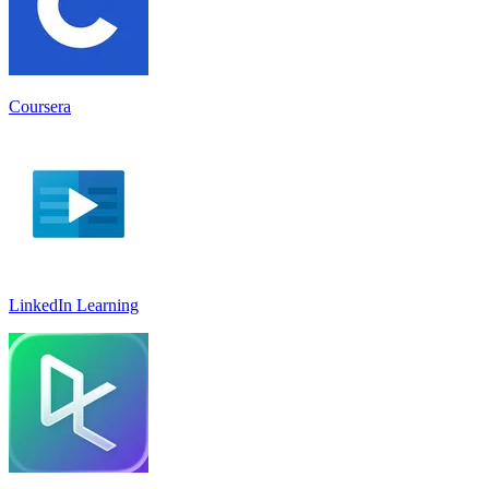
Coursera
LinkedIn Learnin‪g