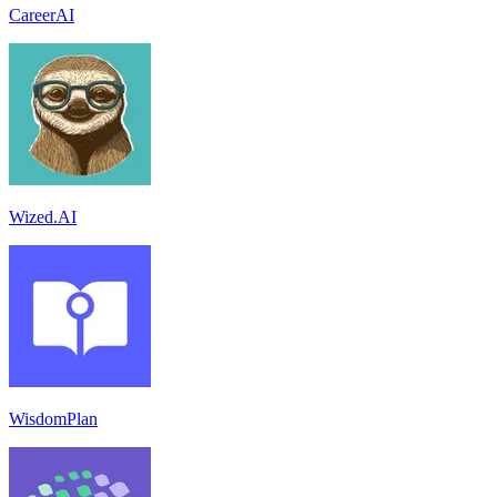
CareerAI
Wized.AI
WisdomPlan