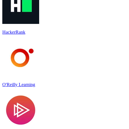
HackerRank
O'Reilly Learning