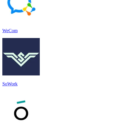
WeCom
SoWork