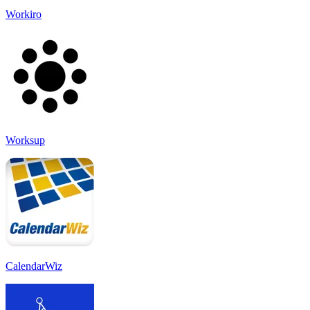
Workiro
Worksup
CalendarWiz