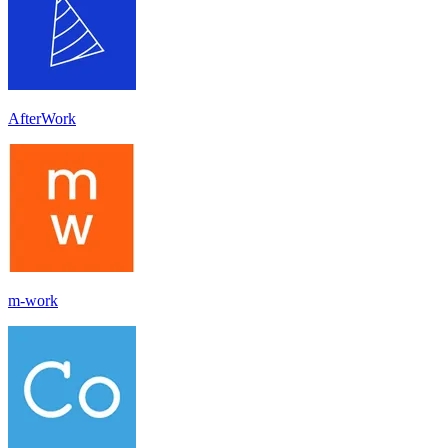
AfterWork
m-work