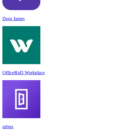
Door James
OfficeRnD Workplace
urbnx