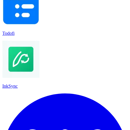
Todofi
InkSync