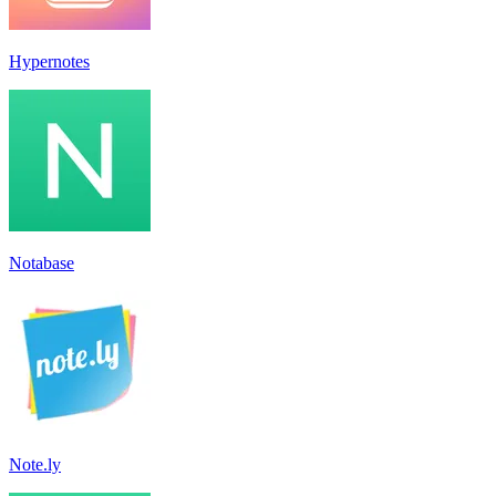
Hypernotes
Notabase
Note.ly