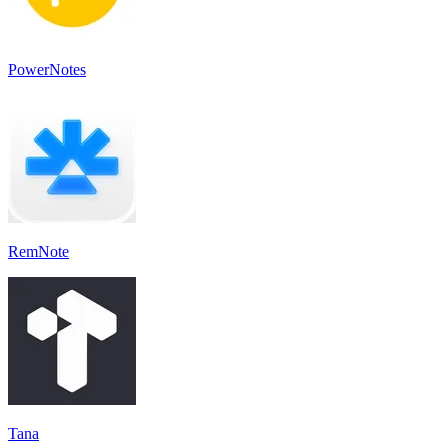
PowerNotes
RemNote
Tana