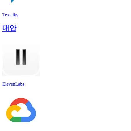
Textalky
대안
ElevenLabs