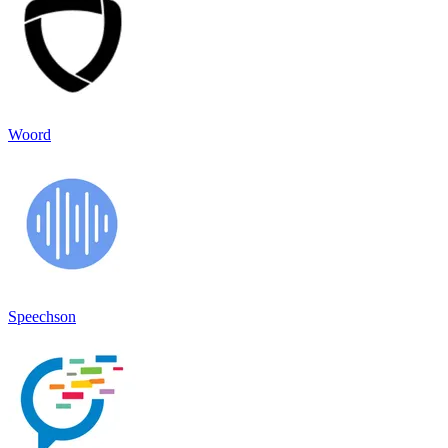
Woord
Speechson