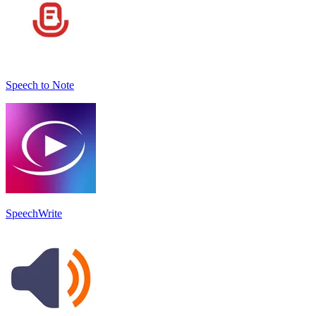
Speech to Note
SpeechWrite