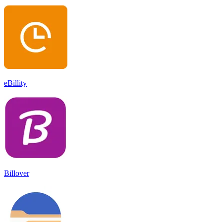
eBillity
Billover