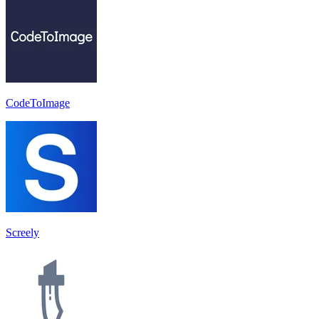
CodeToImage
Screely