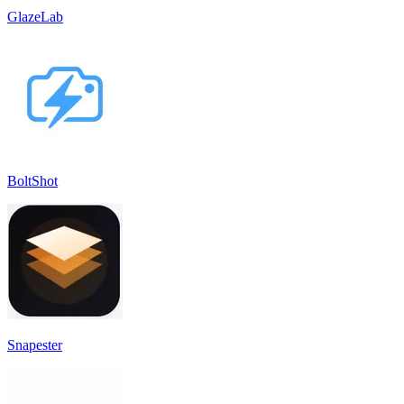
GlazeLab
BoltShot
Snapester