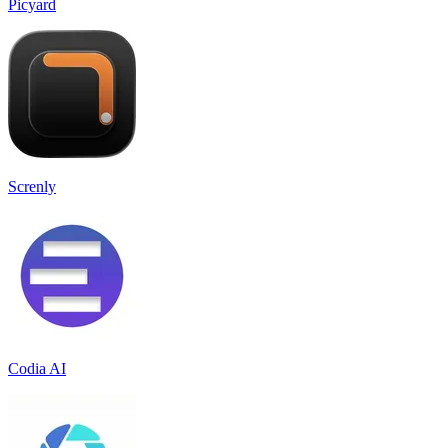
Picyard
Screnly
Codia AI