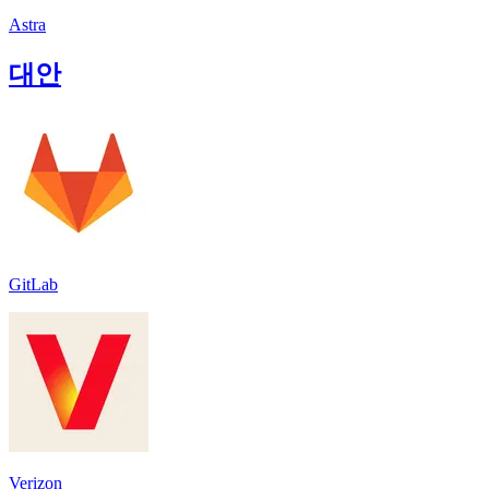
Astra
대안
GitLab
Verizon