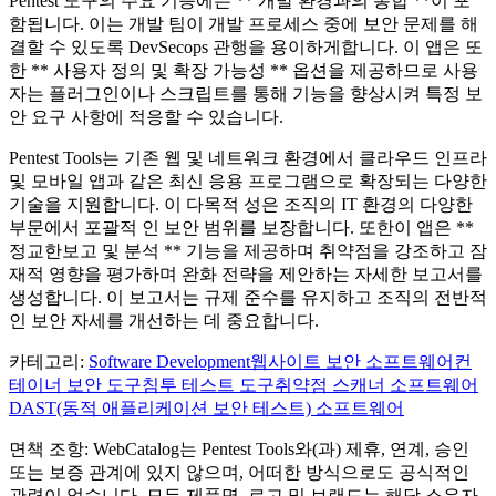
Pentest 도구의 주요 기능에는 ** 개발 환경과의 통합 **이 포
함됩니다. 이는 개발 팀이 개발 프로세스 중에 보안 문제를 해
결할 수 있도록 DevSecops 관행을 용이하게합니다. 이 앱은 또
한 ** 사용자 정의 및 확장 가능성 ** 옵션을 제공하므로 사용
자는 플러그인이나 스크립트를 통해 기능을 향상시켜 특정 보
안 요구 사항에 적응할 수 있습니다.
Pentest Tools는 기존 웹 및 네트워크 환경에서 클라우드 인프라
및 모바일 앱과 같은 최신 응용 프로그램으로 확장되는 다양한
기술을 지원합니다. 이 다목적 성은 조직의 IT 환경의 다양한
부문에서 포괄적 인 보안 범위를 보장합니다. 또한이 앱은 **
정교한보고 및 분석 ** 기능을 제공하며 취약점을 강조하고 잠
재적 영향을 평가하며 완화 전략을 제안하는 자세한 보고서를
생성합니다. 이 보고서는 규제 준수를 유지하고 조직의 전반적
인 보안 자세를 개선하는 데 중요합니다.
카테고리
:
Software Development
웹사이트 보안 소프트웨어
컨
테이너 보안 도구
침투 테스트 도구
취약점 스캐너 소프트웨어
DAST(동적 애플리케이션 보안 테스트) 소프트웨어
면책 조항: WebCatalog는 Pentest Tools와(과) 제휴, 연계, 승인
또는 보증 관계에 있지 않으며, 어떠한 방식으로도 공식적인
관련이 없습니다. 모든 제품명, 로고 및 브랜드는 해당 소유자