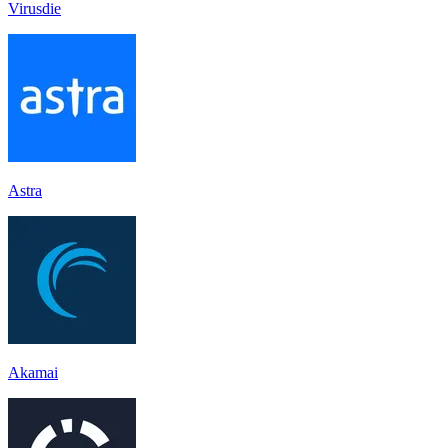
Virusdie
Astra
Akamai