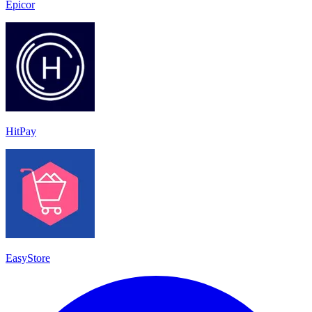
Epicor
HitPay
EasyStore