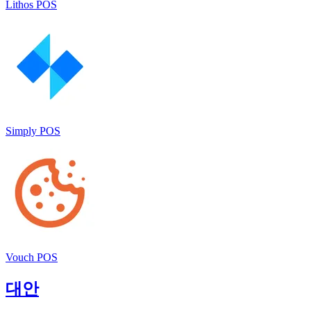
Lithos POS
Simply POS
Vouch POS
대안