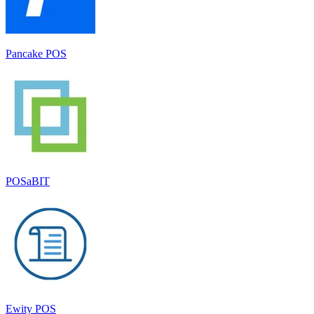
Pancake POS
POSaBIT
Ewity POS