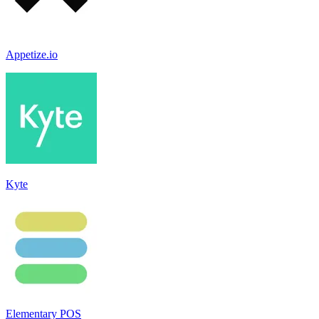
Appetize.io
Kyte
Elementary POS