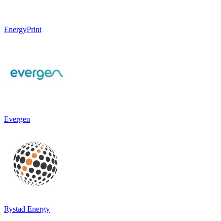
EnergyPrint
Evergen
Rystad Energy