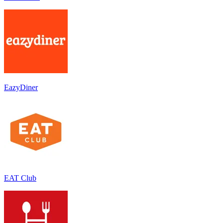
EazyDiner
EAT Club