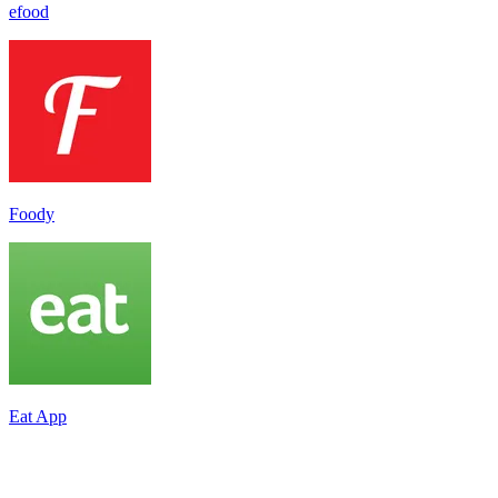
efood
Foody
Eat App