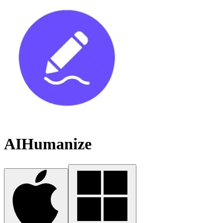
AIHumanize