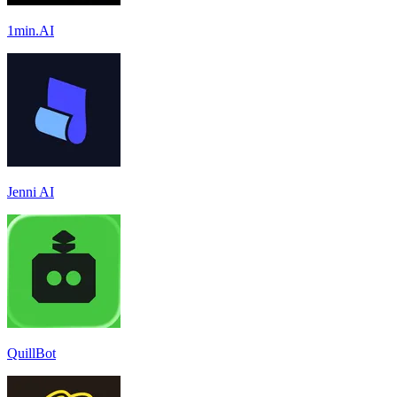
1min.AI
Jenni AI
QuillBot