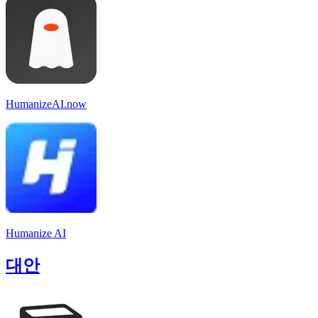
HumanizeAI.now
Humanize AI
대안