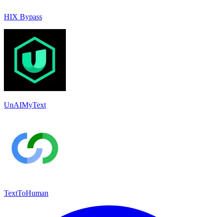
HIX Bypass
UnAIMyText
TextToHuman