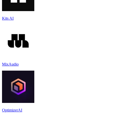
Kits AI
MixAudio
OptimizerAI