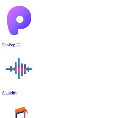
PopPop AI
Soundify