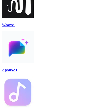
Waavoa
ApolloAI