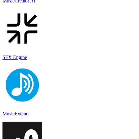
MusicCreator AI
SFX Engine
MusicExtend