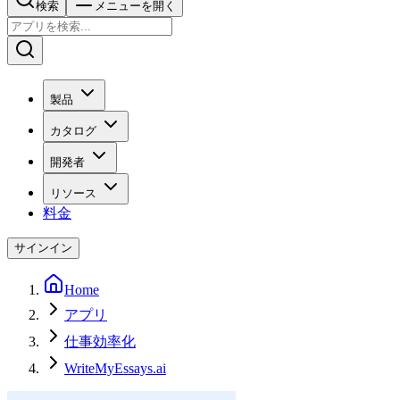
検索
メニューを開く
製品
カタログ
開発者
リソース
料金
サインイン
Home
アプリ
仕事効率化
WriteMyEssays.ai