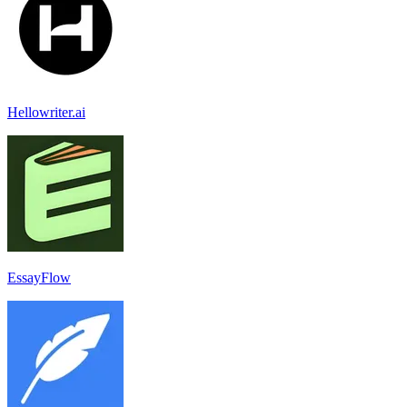
Hellowriter.ai
EssayFlow