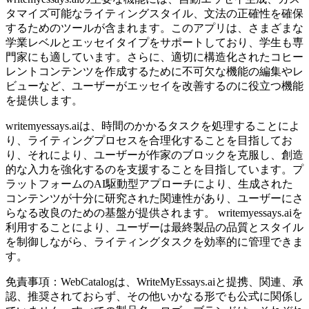
タマイズ可能なライティングスタイル、文法の正確性を確保
するためのツールが含まれます。このアプリは、さまざまな
学業レベルとエッセイタイプをサポートしており、学生も専
門家にも適しています。さらに、適切に構造化されたコヒー
レントコンテンツを作成するために不可欠な機能の編集やレ
ビューなど、ユーザーがエッセイを改善するのに役立つ機能
を提供します。
writemyessays.aiは、時間のかかるタスクを処理することによ
り、ライティングプロセスを合理化することを目指してお
り、それにより、ユーザーが作家のブロックを克服し、創造
的な入力を強化するのを支援することを目指しています。プ
ラットフォームのAI駆動型アプローチにより、生成された
コンテンツが十分に研究された関連性があり、ユーザーにさ
らなる改良のための基盤が提供されます。 writemyessays.aiを
利用することにより、ユーザーは最終製品の品質とスタイル
を制御しながら、ライティングタスクを効率的に管理できま
す。
免責事項：WebCatalogは、WriteMyEssays.aiと提携、関連、承
認、推奨されておらず、その他いかなる形でも公式に関係し