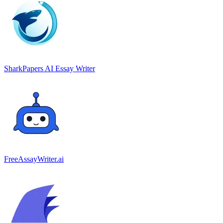
SharkPapers AI Essay Writer
FreeAssayWriter.ai