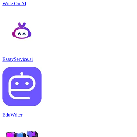
Write On AI
EssayService.ai
EduWriter