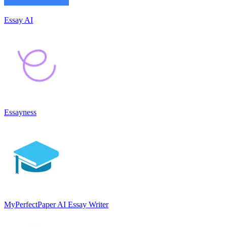
Essay AI
Essayness
MyPerfectPaper AI Essay Writer