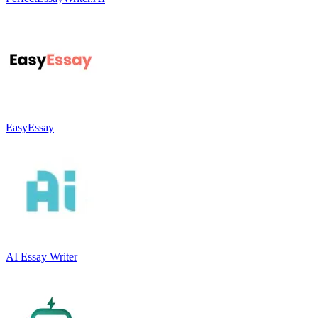
EasyEssay
AI Essay Writer