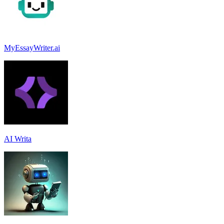
MyEssayWriter.ai
AI Writa