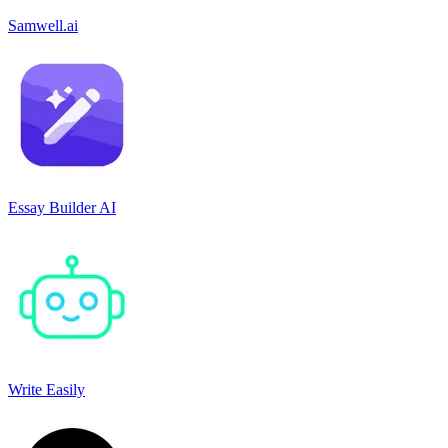
Samwell.ai
Essay Builder AI
Write Easily