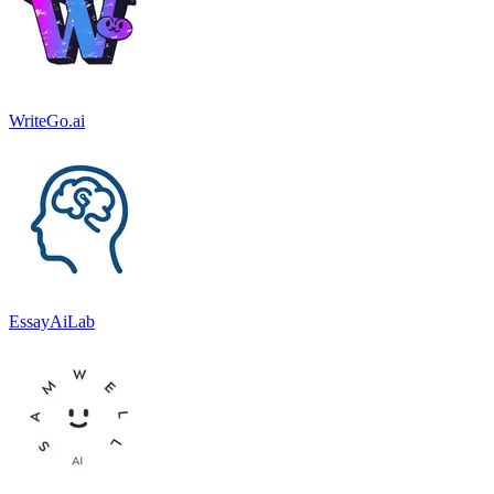
WriteGo.ai
EssayAiLab