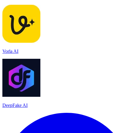
Vorla AI
DeepFake AI