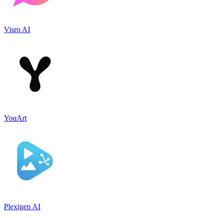
Visro AI
YouArt
Plexigen AI