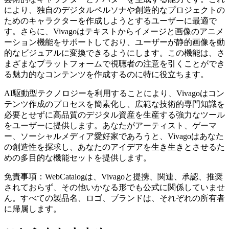
により、独自のデジタルペルソナや創造的なプロジェクトの
ためのキャラクターを作成しようとするユーザーに最適で
す。さらに、Vivagoはテキストからイメージと画像のアニメ
ーション機能をサポートしており、ユーザーが静的画像を動
的なビジュアルに変換できるようにします。この機能は、さ
まざまなプラットフォームで視聴者の注意を引くことができ
る魅力的なコンテンツを作成するのに特に役立ちます。
AI駆動型テクノロジーを利用することにより、Vivagoはコン
テンツ作成のプロセスを簡素化し、広範な技術的専門知識を
必要とせずに高品質のデジタル資産を生産する強力なツール
をユーザーに提供します。あなたがアーティスト、ゲーマ
ー、ソーシャルメディア愛好家であろうと、Vivagoはあなた
の創造性を探求し、あなたのアイデアを生き生きとさせるた
めの多目的な機能セットを提供します。
免責事項：WebCatalogは、Vivagoと提携、関連、承認、推奨
されておらず、その他いかなる形でも公式に関係していませ
ん。すべての製品名、ロゴ、ブランドは、それぞれの所有者
に帰属します。