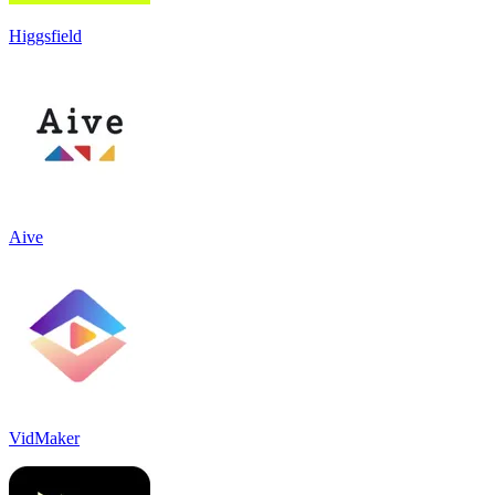
Higgsfield
Aive
VidMaker