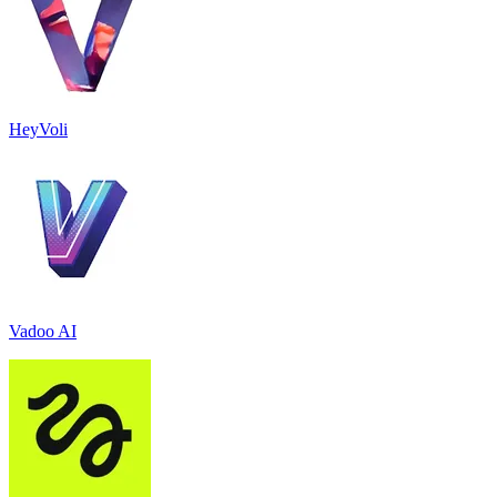
HeyVoli
Vadoo AI