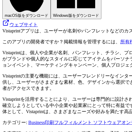
macOS版をダウンロード
Windows版をダウンロード
ウェブサイト
Vistaprintアプリは、ユーザーが名刺やパンフレットな
このアプリの開発者ですか？掲載情報を管理するには、
所有
Vistaprintは、個人や企業が名刺、パンフレット、チ
がブランドや個人的なスタイルに応じてアイテムをパーソナ
ョンイベント、マーケティングキャンペーン、個人プロジェ
Vistaprintの主要な機能には、ユーザーフレンドリー
供し、ユーザーがさまざまな素材、色、デザインから選択できる
者がアクセスできます。
Vistaprintを活用することにより、ユーザーは専門的
確立しようとしている中小企業や起業家にとって特に有益で
体として、Vistaprintは、さまざまなニーズや好みを満
カテゴリー
:
Business
印刷フルフィルメント ソフトウェア
オン