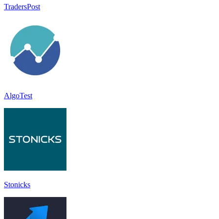
TradersPost
AlgoTest
Stonicks