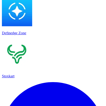
Definedge Zone
Stoxkart