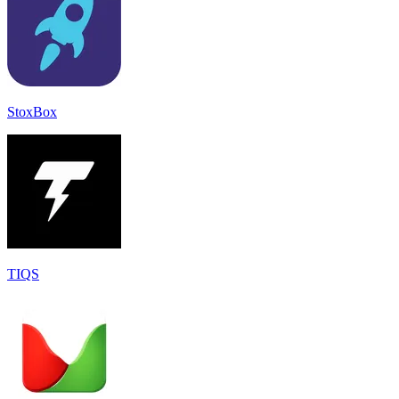
StoxBox
TIQS