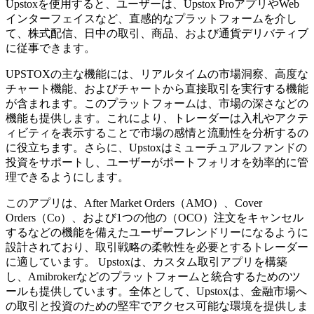
Upstoxを使用すると、ユーザーは、Upstox ProアプリやWeb
インターフェイスなど、直感的なプラットフォームを介し
て、株式配信、日中の取引、商品、および通貨デリバティブ
に従事できます。
UPSTOXの主な機能には、リアルタイムの市場洞察、高度な
チャート機能、およびチャートから直接取引を実行する機能
が含まれます。このプラットフォームは、市場の深さなどの
機能も提供します。これにより、トレーダーは入札やアクテ
ィビティを表示することで市場の感情と流動性を分析するの
に役立ちます。さらに、Upstoxはミューチュアルファンドの
投資をサポートし、ユーザーがポートフォリオを効率的に管
理できるようにします。
このアプリは、After Market Orders（AMO）、Cover
Orders（Co）、および1つの他の（OCO）注文をキャンセル
するなどの機能を備えたユーザーフレンドリーになるように
設計されており、取引戦略の柔軟性を必要とするトレーダー
に適しています。 Upstoxは、カスタム取引アプリを構築
し、Amibrokerなどのプラットフォームと統合するためのツ
ールも提供しています。全体として、Upstoxは、金融市場へ
の取引と投資のための堅牢でアクセス可能な環境を提供しま