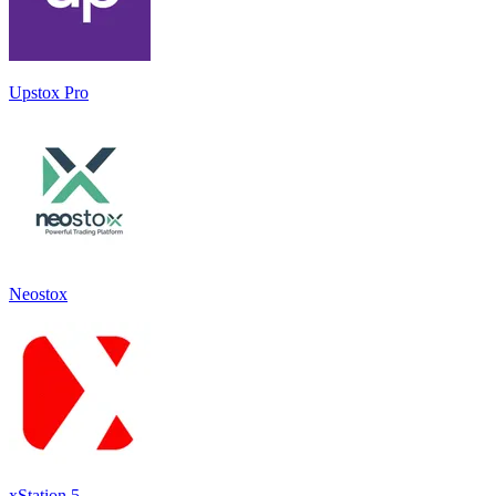
Upstox Pro
Neostox
xStation 5