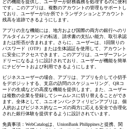
どの機能を提供し、ユーザーが財務義務を処理するのに便利
です。このアプリは、複数のアカウントの管理もサポートし
ており、ユーザーが1か所でトランザクションとアカウント
残高を追跡できるようにします。
アプリの主な機能には、地方および国際の両方の銀行へのリ
アルタイムファンドの転送、請求書の支払い能力、取引承認
または拒否が含まれます。さらに、ユーザーは、1回限りの
パスワード（OTP）または生体認証を使用して、アカウント
に安全にアクセスできます。このアプリは、ユーザーフレン
ドリーになるように設計されており、ユーザーが機能を簡単
にナビゲートおよび利用できるようにします。
ビジネスユーザーの場合、アプリは、アプリを介して小切手
をデポジットする、支店の訪問のスケジューリング、QRコ
ードの生成などの高度な機能を提供します。また、ユーザー
は複数の企業を登録してシームレスに切り替えることができ
ます。全体として、ユニオンバンクフィリピンアプリは、個
人的およびビジネス的なニーズの両方に応える安全で合理化
された銀行体験を提供するように設計されています。
免責事項：WebCatalogは、UnionBank Philippinesと提携、関