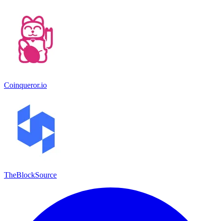
Coinqueror.io
TheBlockSource