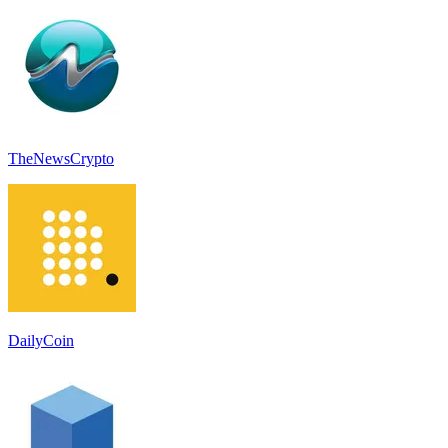
TheNewsCrypto
DailyCoin