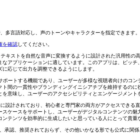
プリで、多言語対応し、声のトーンやキャラクターを指定できます
権を確認
してください。
使用してテキストを自然な音声に変換するように設計された汎用性
まなアプリケーションに適しています。このアプリは、ピッチ
ズに応じて出力を調整できるようにします。
言語をサポートする機能であり、ユーザーが多様な視聴者向けの
クト間の一貫性やブランディングイニシアチブを維持するのに
とを意味し、ユーザーのアクセシビリティとエンゲージメント
なるように設計されており、初心者と専門家の両方がアクセスでき
ースケースをサポートし、ユーザーがデジタルコンテンツの魅
コンテンツを効率的に生成したいと思っている人にとって貴重
eratorと提携、関連、承認、推奨されておらず、その他いかなる形で