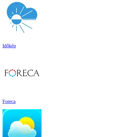
Időkép
Foreca