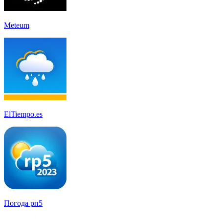
Meteum
ElTiempo.es
Погода рп5