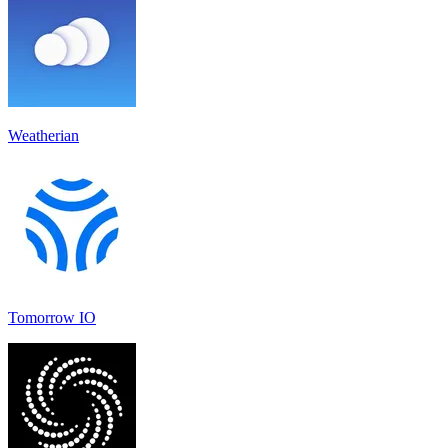
Weatherian
Tomorrow IO