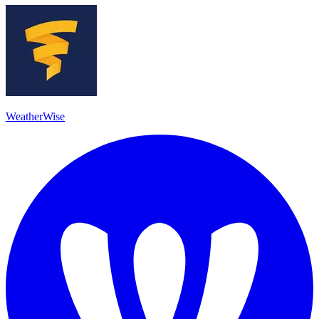
WeatherWise