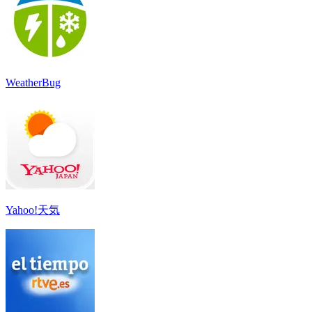
WeatherBug
Yahoo!天気