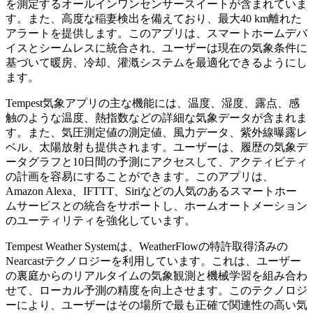
を測定するオールインワンセンサースイートが含まれていま
す。また、高度な稲妻検出を備えており、最大40 km離れた
アラートを提供します。このアプリは、スマートホームデバ
イスとシームレスに統合され、ユーザーは現在の気象条件に
基づいて暖房、冷却、灌漑システムを最適化できるようにし
ます。
Tempest気象アプリの主な機能には、温度、湿度、露点、感
触のような温度、熱指数などの詳細な気象データが含まれま
す。また、気圧測定値の測定値、風力データ、紫外線曝露レ
ベル、太陽放射も提供されます。ユーザーは、履歴の気象デ
ータグラフと10日間の予測にアクセスして、アクティビティ
の計画を容易にすることができます。このアプリは、
Amazon Alexa、IFTTT、Siriなどの人気のあるスマートホー
ムサービスとの統合をサポートし、ホームオートメーション
のユーティリティを強化しています。
Tempest Weather Systemは、WeatherFlowの特許取得済みの
Nearcastテクノロジーを利用しています。これは、ユーザー
の裏庭からのリアルタイムの気象観測と機械学習を組み合わ
せて、ローカル予測の精度を向上させます。このテクノロジ
ーにより、ユーザーはその場所で最も正確で関連性の高い気