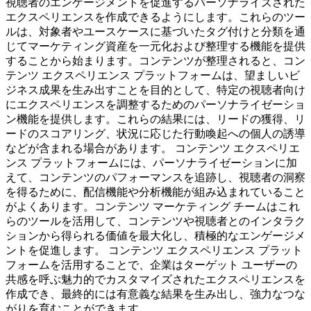
視聴者のエンゲージメントを促進するパーソナライズされた
エクスペリエンスを作成できるようにします。これらのツー
ルは、対象者やユースケースに基づいたタグ付けと分類を通
じてマーケティング資産を一元化および整理する機能を提供
することから始まります。コンテンツが整理されると、コン
テンツ エクスペリエンス プラットフォームは、望ましいビ
ジネス成果を生み出すことを目的として、特定の視聴者向け
にエクスペリエンスを調整するためのパーソナライゼーショ
ン機能を提供します。これらの結果には、リードの獲得、リ
ードのスコアリング、状況に応じた行動喚起への個人の誘導
などが含まれる場合があります。 コンテンツ エクスペリエ
ンス プラットフォームには、パーソナライゼーションに加
えて、コンテンツのパフォーマンスを追跡し、視聴者の洞察
を得るために、配信機能や分析機能が組み込まれていること
がよくあります。コンテンツ マーケティング チームはこれ
らのツールを活用して、コンテンツや視聴者とのインタラク
ションから得られる価値を最大化し、積極的なエンゲージメ
ントを促進します。 コンテンツ エクスペリエンス プラット
フォームを活用することで、企業はターゲット ユーザーの
共感を呼ぶ魅力的でカスタマイズされたエクスペリエンスを
作成でき、最終的には有意義な結果を生み出し、強力なつな
がりを育むことができます。