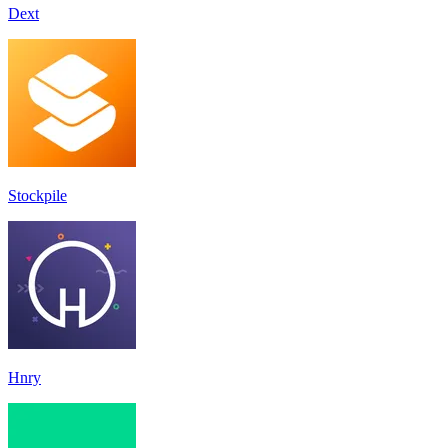
Dext
Stockpile
Hnry