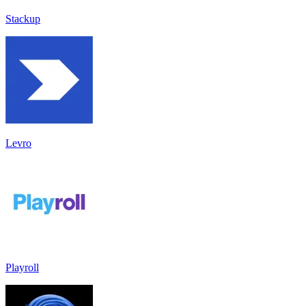
Stackup
Levro
Playroll