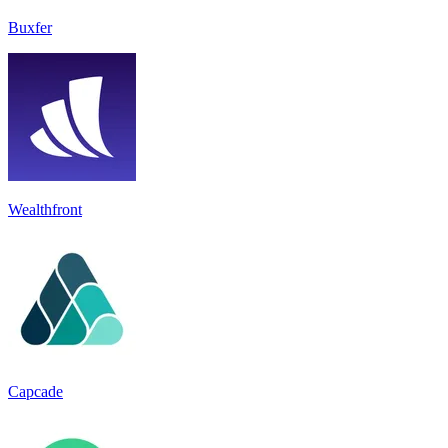
Buxfer
Wealthfront
Capcade