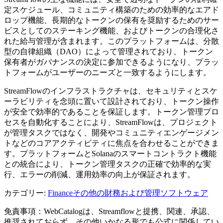
定スケジュール、コミュニティ構築のための効率的なエアド
ロップ機能、長期的なトークンの保有を奨励するためのサー
ビスとしてのステーキング機能、およびトークンの合理化さ
れた給与管理が含まれます。このプラットフォームは、分散
型の自律組織（DAO）によって管理されており、トークン
保有者がガバナンスの決定に参加できるようになり、プラッ
トフォームがユーザーのニーズと一致するようにします。
StreamFlowのインフラストラクチャは、セキュリティとスケ
ーラビリティを念頭に置いて設計されており、トークン操作
が安全で効率的であることを保証します。トークン管理プロ
セスを自動化することにより、StreamFlowは、プロジェクト
が管理タスクではなく、開発やコミュニティエンゲージメン
トなどのコアアクティビティに焦点を合わせることができま
す。プラットフォームとSolanaのスマートコントラクト機能
との統合により、トークン管理タスクの正確で効率的な実
行、エラーの削減、運用効率の向上が保証されます。
カテゴリー
:
Finance
その他の財務および管理ソフトウェア
免責事項：WebCatalogは、Streamflowと提携、関連、承認、
推奨されておらず、その他いかなる形でも公式に関係してい