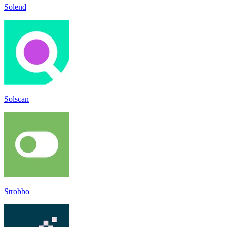
Solend
Solscan
Strobbo