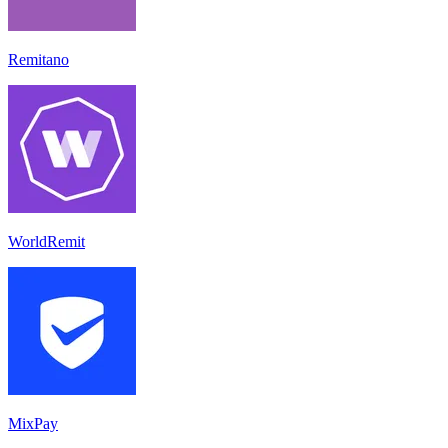
Remitano
WorldRemit
MixPay