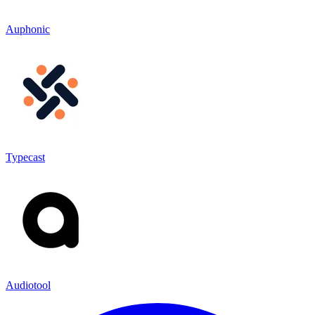
Auphonic
Typecast
Audiotool