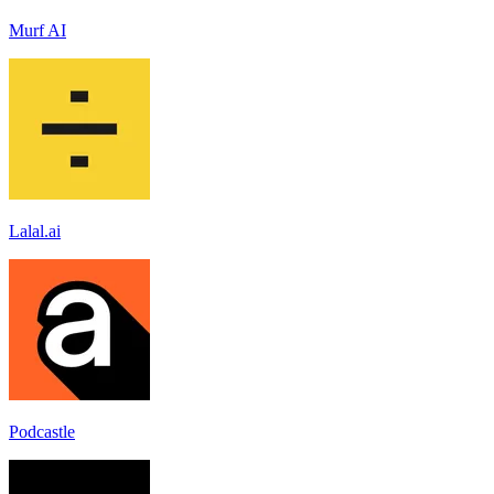
Murf AI
Lalal.ai
Podcastle