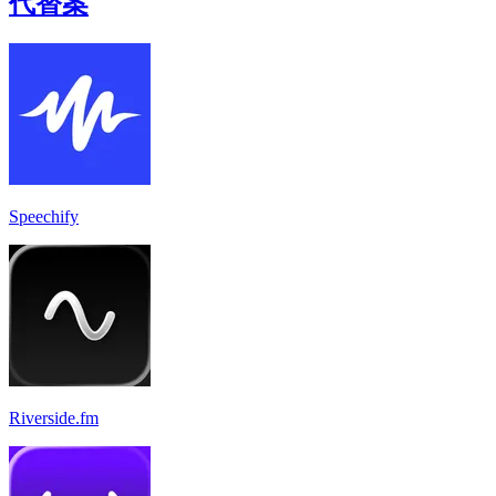
代替案
Speechify
Riverside.fm