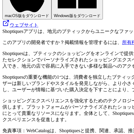
macOS版をダウンロード
Windows版をダウンロード
ウェブサイト
Shoptiquesアプリは、地元のブティックからユニークな
このアプリの開発者ですか？掲載情報を管理するには、
所有
Shoptiquesは、ブティックのショッピングをオンライ
たセレクションでパーソナライズされたショッピングエクス
入でき、地元の店で容易に入手できない多様な製品へのアク
Shoptiquesの重要な機能の1つは、消費者を独立した
ザーは新しいブランドやスタイルを発見しながら、より小さ
し、ユーザーが情報に基づいた購入決定を下すことにより、
ショッピングエクスペリエンスを強化するためのテクノロジーを
供します。プラットフォームがパーソナライズされたショッ
にとって貴重なリソースになります。全体として、Shopti
クスペリエンスを促進します。
免責事項：WebCatalogは、Shoptiquesと提携、