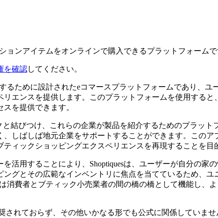
ファッションアイテムをオンラインで購入できるプラットフォーム
権を確認
してください。
ンで提供するために設計されたeコマースプラットフォームであり
ペリエンスを提供します。このプラットフォームを使用すると
セスを提供できます。
ブティックと結びつけ、これらの企業が製品を紹介するためのプラ
く、しばしば地元企業をサポートすることができます。このア
ブティックショッピングエクスペリエンスを再現することを目
活用することにより、Shoptiquesは、ユーザーが自分の
ピングとその広範なインベントリに焦点を当てているため、ユ
quesは消費者とブティック小売業者の間の橋の橋として機能し
関連、承認、推奨されておらず、その他いかなる形でも公式に関係し