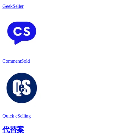
GeekSeller
CommentSold
Quick eSelling
代替案