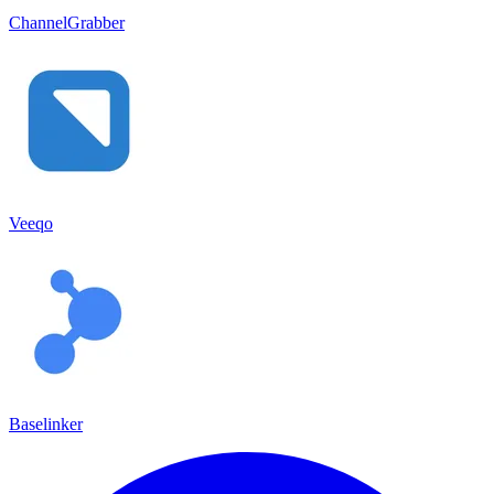
ChannelGrabber
Veeqo
Baselinker