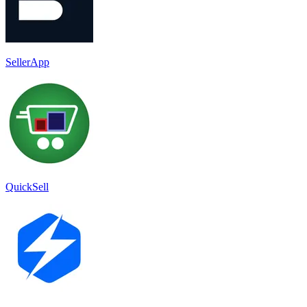
SellerApp
QuickSell