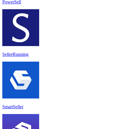
PowerSell
SellerRunning
SmartSeller