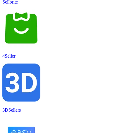
Sellbrite
4Seller
3DSellers