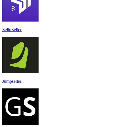
SelluSeller
Jumpseller