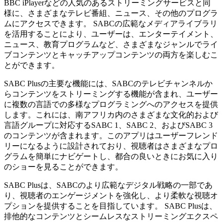
BBC iPlayerなどの人気のあるストリーミングサービスと同
様に、さまざまなテレビ番組、ニュース、その他のプログラ
ムにアクセスできます。 SABCの広範なメディアライブラリ
を活用することにより、ユーザーは、エンターテイメント、
ニュース、教育プログラムなど、さまざまなジャンルでライ
ブコンテンツとキャッチアップコンテンツの両方を楽しむこ
とができます。
SABC Plusの主要な機能には、SABCのテレビチャンネルか
らコンテンツをストリーミングする機能が含まれ、ユーザー
に複数の言語での多様なプログラミングへのアクセスを提供
します。これには、南アフリカ内のさまざまな文化的および
言語グループに対応するSABC 1、SABC 2、およびSABC 3
のコンテンツが含まれます。このアプリはユーザーフレンド
リーになるように設計されており、視聴者はさまざまなプロ
グラムを簡単にナビゲートし、都合の良いときにお気に入り
のショーを見ることができます。
SABC Plusは、SABCのより広範なデジタル戦略の一部であ
り、視聴者のエンゲージメントを強化し、より柔軟な視聴オ
プションを提供することを目指しています。 SABC Plusは、
排他的なコンテンツとシームレスなストリーミングエクスペ