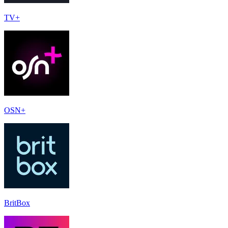
TV+
OSN+
BritBox