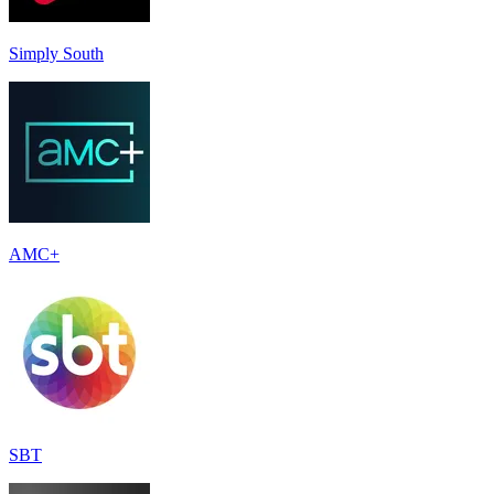
Simply South
AMC+
SBT