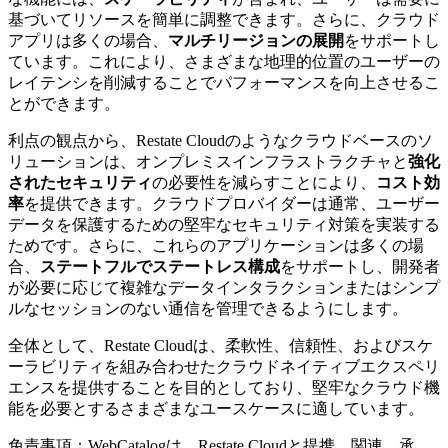
基づいてリソースを簡単に調整できます。さらに、クラウド
アプリは多くの場合、
マルチリージョンの展開
をサポートし
ています。これにより、さまざまな地理的位置のユーザーの
レイテンシを削減することでパフォーマンスを向上させるこ
とができます。
利点の観点から、Restate Cloudのようなクラウドベースのソ
リューションは、オンプレミスインフラストラクチャと
強化
されたセキュリティ
の必要性を減らすことにより、
コスト効
率
を提供できます。クラウドプロバイダーは通常、ユーザー
データを保護するための堅牢なセキュリティ対策を実装する
ためです。さらに、これらのアプリケーションは多くの場
合、
ステートフルでステートレス構成
をサポートし、開発者
が必要に応じて複雑なデータインタラクションまたはシンプ
ルなセッションのない通信を管理できるようにします。
全体として、Restate Cloudは、柔軟性、信頼性、およびスケ
ーラビリティを組み合わせたクラウドネイティブエクスペリ
エンスを提供することを目的としており、堅牢なクラウド機
能を必要とするさまざまなユースケースに適しています。
免責事項：WebCatalogは、Restate Cloudと提携、関連、承