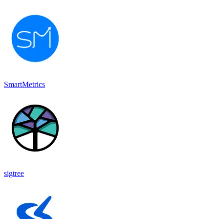
SmartMetrics
sigtree