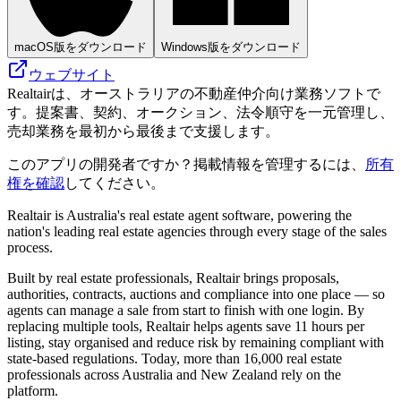
macOS版をダウンロード
Windows版をダウンロード
ウェブサイト
Realtairは、オーストラリアの不動産仲介向け業務ソフトで
す。提案書、契約、オークション、法令順守を一元管理し、
売却業務を最初から最後まで支援します。
このアプリの開発者ですか？掲載情報を管理するには、
所有
権を確認
してください。
Realtair is Australia's real estate agent software, powering the
nation's leading real estate agencies through every stage of the sales
process.
Built by real estate professionals, Realtair brings proposals,
authorities, contracts, auctions and compliance into one place — so
agents can manage a sale from start to finish with one login. By
replacing multiple tools, Realtair helps agents save 11 hours per
listing, stay organised and reduce risk by remaining compliant with
state‑based regulations. Today, more than 16,000 real estate
professionals across Australia and New Zealand rely on the
platform.