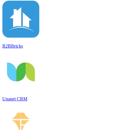
B2BBricks
Unanet CRM