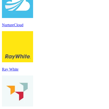
NurtureCloud
Ray White