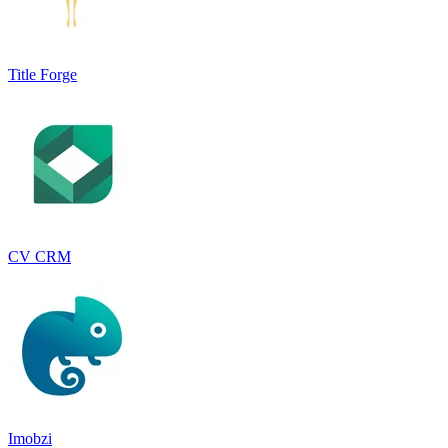
Title Forge
CV CRM
Imobzi