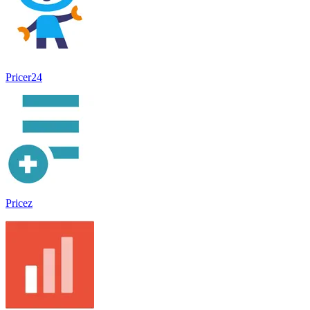
Pricer24
Pricez