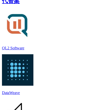
代替案
QL2 Software
DataWeave