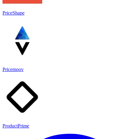
PriceShape
Pricemoov
ProductPrime