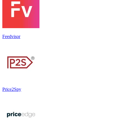
Feedvisor
Price2Spy