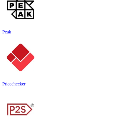
Peak
Pricechecker