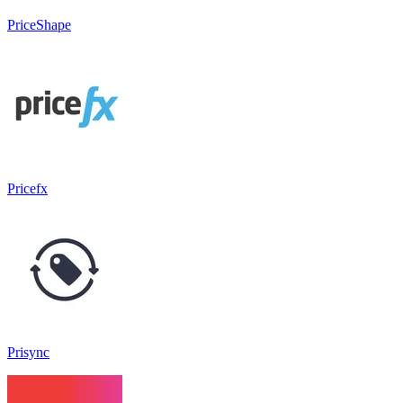
PriceShape
Pricefx
Prisync