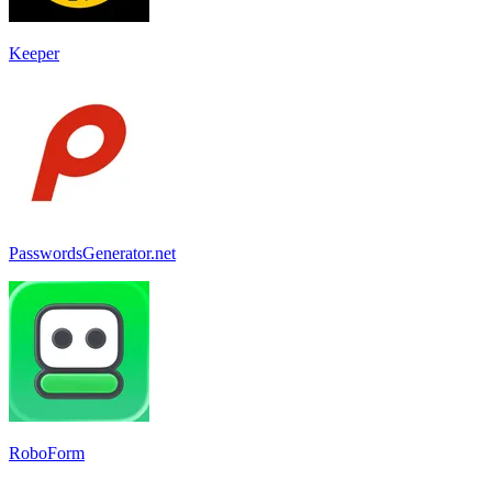
Keeper
PasswordsGenerator.net
RoboForm