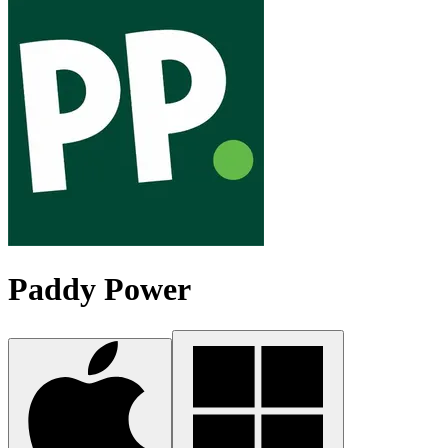
Paddy Power