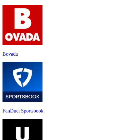
Bovada
FanDuel Sportsbook