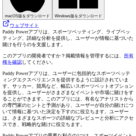
macOS版をダウンロード
Windows版をダウンロード
ウェブサイト
Paddy Powerアプリは、スポーツベッティング、ライブベッ
ティング、詳細な分析を提供し、ユーザーが情報に基づいた
賭けを行うのを支援します。
このアプリの開発者ですか？掲載情報を管理するには、
所有
権を確認
してください。
Paddy Powerアプリは、ユーザーに包括的なスポーツベッテ
ィングエクスペリエンスを提供するように設計されていま
す。サッカー、競馬など、幅広いスポーツベットオプション
を提供し、ユーザーがさまざまなイベントや市場に賭けをす
ることができます。このアプリには、有名なアナリストから
の専門家のヒントと予測があり、ユーザーが自分の賭けにつ
いて情報に基づいた決定を下すのに役立ちます。ユーザー
は、さまざまなスポーツの詳細なプレビューと分析にアクセ
スでき、戦略的な賭けに役立ちます。
Paddy Powerアプリの重要な利点の1つは、スポーツイベント