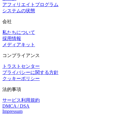
アフィリエイトプログラム
システムの状態
会社
私たちについて
採用情報
メディアキット
コンプライアンス
トラストセンター
プライバシーに関する方針
クッキーポリシー
法的事項
サービス利用規約
DMCA / DSA
Impressum