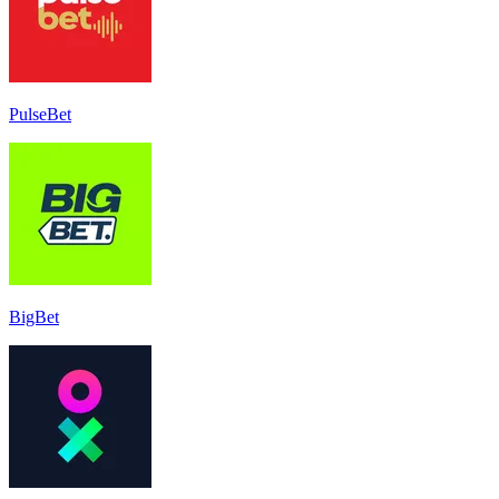
PulseBet
BigBet