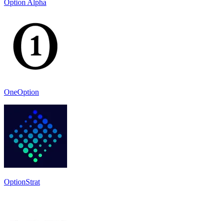
Option Alpha
OneOption
OptionStrat