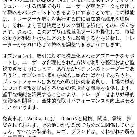
ミュレートする機能であり、ユーザーが履歴データを使用し
て戦略をバックテストできるようにすることです。この機能
は、トレーダーが取引を実行する前に潜在的な結果を理解
し、それにより意思決定とリスク管理を強化するのに役立ち
ます。さらに、このアプリは視覚化ツールを提供して、市場
の動きが利益と損失にどのように影響するかを分析し、トレ
ーダーがそれに応じて戦略を調整できるようにします。
オプションは、取引に対する構造化されたアプローチをサポ
ートし、ユーザーが合理化された方法で取引を整理および監
視できるようにします。あなたがベテランのトレーダーであ
ろうと、オプション取引を探求し始めたばかりであろうと、
プラットフォームはあなたの取引技術を改良し、市場の機会
について情報を提供するための包括的な環境を提供します。
堅牢な機能を活用することにより、トレーダーはより効果的
な戦略を開発し、全体的な取引パフォーマンスを向上させる
ことができます。
免責事項：WebCatalogは、OptionXと提携、関連、承認、推
奨されておらず、その他いかなる形でも公式に関係していま
せん。すべての製品名、ロゴ、ブランドは、それぞれの所有