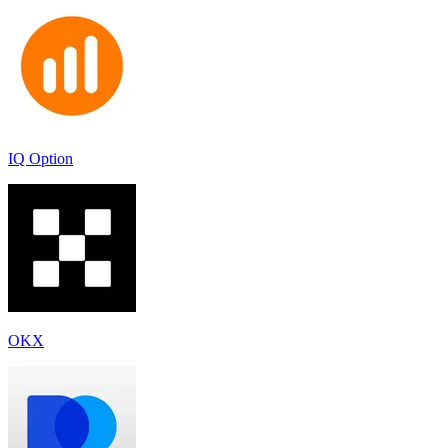
IQ Option
OKX