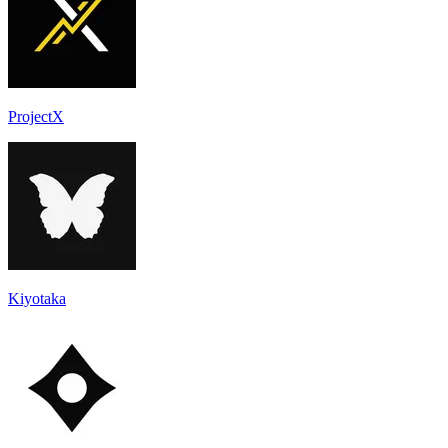
ProjectX
Kiyotaka