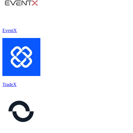
EventX
TradeX