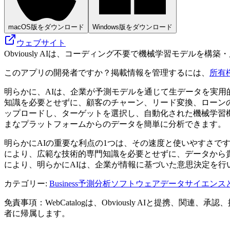
macOS版をダウンロード
Windows版をダウンロード
ウェブサイト
Obviously AIは、コーディング不要で機械学習モデル
このアプリの開発者ですか？掲載情報を管理するには、
所有
明らかに、AIは、企業が予測モデルを通じて生データを実用
知識を必要とせずに、顧客のチャーン、リード変換、ローン
ップロードし、ターゲットを選択し、自動化された機械学習
まなプラットフォームからのデータを簡単に分析できます。
明らかにAIの重要な利点の1つは、その速度と使いやすさ
により、広範な技術的専門知識を必要とせずに、データから
により、明らかにAIは、企業が情報に基づいた意思決定を行
カテゴリー
:
Business
予測分析ソフトウェア
データサイエンス
免責事項：WebCatalogは、Obviously AIと提
者に帰属します。