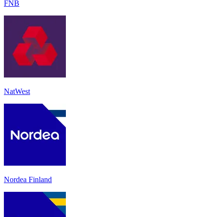
FNB
NatWest
Nordea Finland