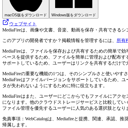
macOS版をダウンロード
Windows版をダウンロード
ウェブサイト
MediaFireは、画像や文書、音楽、動画を保存・共有で
このアプリの開発者ですか？掲載情報を管理するには、
所有
MediaFireは、ファイルを保存および共有するための簡
ペースを提供するため、ファイルを簡単に管理および配布す
サポートしているため、ユーザーはリンクを共有するだけで大
MediaFireの重要な機能の1つは、そのシンプルさと使
MediaFireはファイルバージョンをサポートしているた
タが失われないようにするために特に役立ちます。
MediaFireはまた、ユーザーにどこからでもファイルに
になります。他のクラウドストレージサービスと比較していくつ
ファイル管理を優先するユーザーに人気のある選択肢となり
免責事項：WebCatalogは、Mediafireと提携、
帰属します。