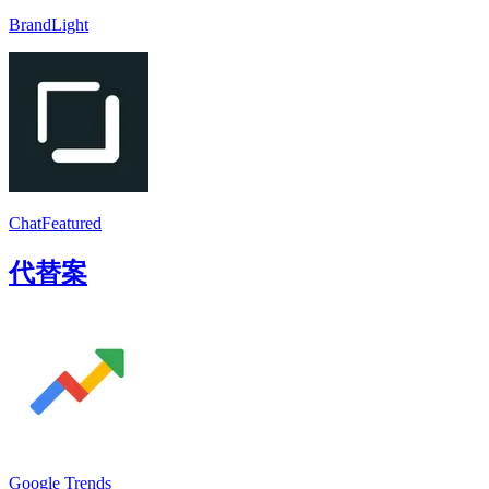
BrandLight
ChatFeatured
代替案
Google Trends