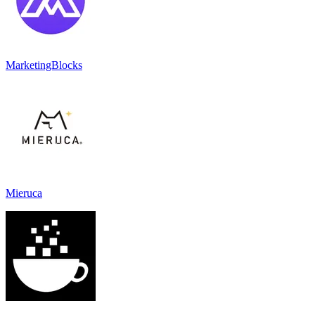
MarketingBlocks
Mieruca