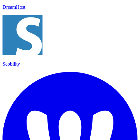
DreamHost
Seobility