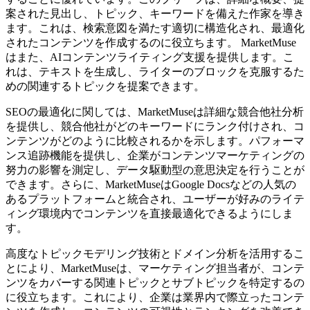
案された見出し、トピック、キーワードを備えた作家を導き
ます。これは、検索意図を満たす適切に構造化され、最適化
されたコンテンツを作成するのに役立ちます。 MarketMuse
はまた、AIコンテンツライティング支援を提供します。こ
れは、テキストを生成し、ライターのブロックを克服するた
めの関連するトピックを提案できます。
SEOの最適化に関しては、MarketMuseは詳細な競合他社分析
を提供し、競合他社がどのキーワードにランク付けされ、コ
ンテンツがどのように比較されるかを示します。パフォーマ
ンス追跡機能を提供し、企業がコンテンツマーケティングの
努力の影響を測定し、データ駆動型の意思決定を行うことが
できます。さらに、MarketMuseはGoogle Docsなどの人気の
あるプラットフォームと統合され、ユーザーが好みのライテ
ィング環境内でコンテンツを直接最適化できるようにしま
す。
高度なトピックモデリング技術とドメイン分析を活用するこ
とにより、MarketMuseは、マーケティング担当者が、コンテ
ンツをカバーする関連トピックとサブトピックを特定するの
に役立ちます。これにより、企業は業界内で際立ったコンテ