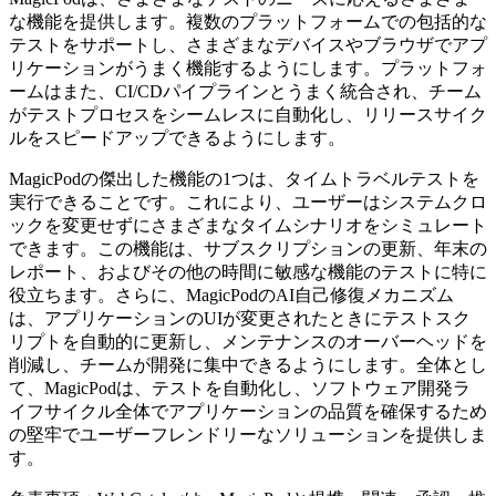
な機能を提供します。複数のプラットフォームでの包括的な
テストをサポートし、さまざまなデバイスやブラウザでアプ
リケーションがうまく機能するようにします。プラットフォ
ームはまた、CI/CDパイプラインとうまく統合され、チーム
がテストプロセスをシームレスに自動化し、リリースサイク
ルをスピードアップできるようにします。
MagicPodの傑出した機能の1つは、タイムトラベルテストを
実行できることです。これにより、ユーザーはシステムクロ
ックを変更せずにさまざまなタイムシナリオをシミュレート
できます。この機能は、サブスクリプションの更新、年末の
レポート、およびその他の時間に敏感な機能のテストに特に
役立ちます。さらに、MagicPodのAI自己修復メカニズム
は、アプリケーションのUIが変更されたときにテストスク
リプトを自動的に更新し、メンテナンスのオーバーヘッドを
削減し、チームが開発に集中できるようにします。全体とし
て、MagicPodは、テストを自動化し、ソフトウェア開発ラ
イフサイクル全体でアプリケーションの品質を確保するため
の堅牢でユーザーフレンドリーなソリューションを提供しま
す。