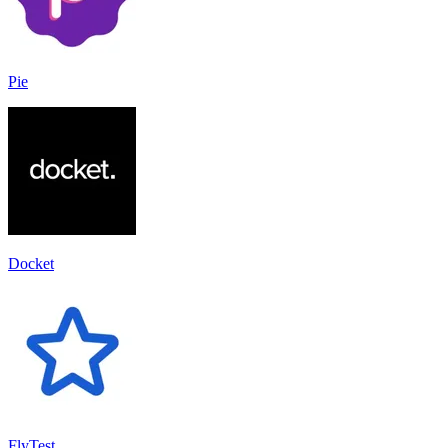
Pie
Docket
FlyTest