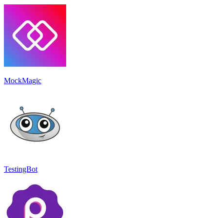
MockMagic
TestingBot