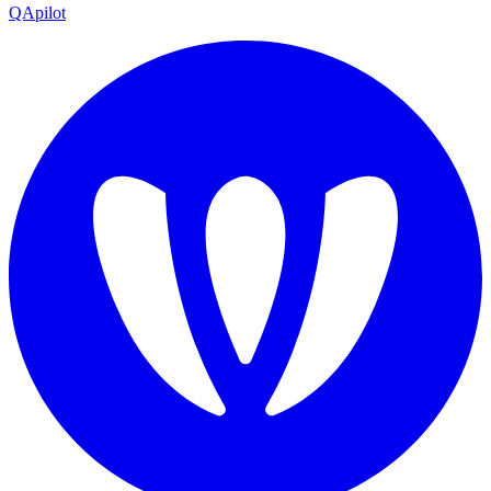
QApilot