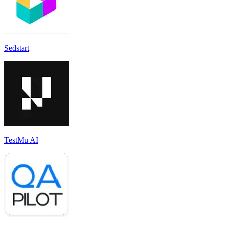
Sedstart
TestMu AI