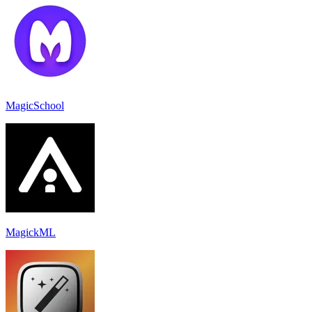
MagicSchool
MagickML