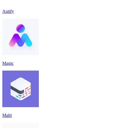
Autify
Magic
Mabl