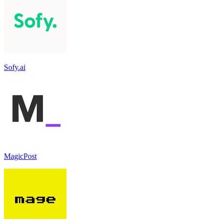
Sofy.ai
MagicPost