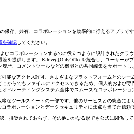
、ファイルの保存、共有、コラボレーションを効率的に行えるアプリで
権を確認
してください。
効率的に管理およびコラボレーションするのに役立つように設計され
提供します。 KdriveはOnlyOfficeを統合し、ユー
ン履歴、コメントツールなどの機能との共同編集をサポートし
イズ可能なアクセス許可、さまざまなプラットフォームとのシ
どこからでもファイルにアクセスできるため、個人的および専
とオペレーティングシステム全体でスムーズなコラボレーショ
り広範なツールスイートの一部です。他のサービスとの統合に
ーなコラボレーションとデータセキュリティに焦点を当てた信頼
veと提携、関連、承認、推奨されておらず、その他いかなる形でも公式