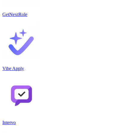
GetNextRole
Vibe Apply
Intervo