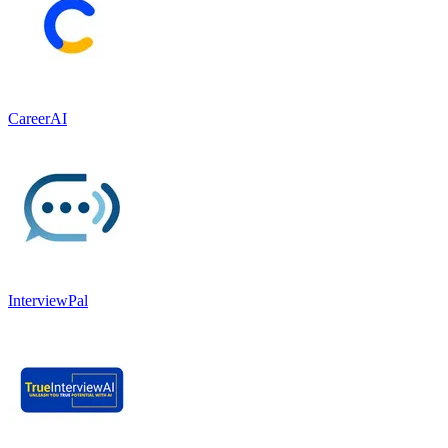
CareerAI
InterviewPal