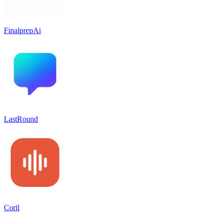
FinalprepAi
LastRound
Coril