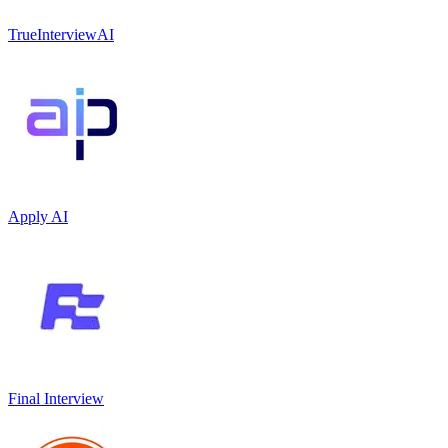
TrueInterviewAI
Apply AI
Final Interview