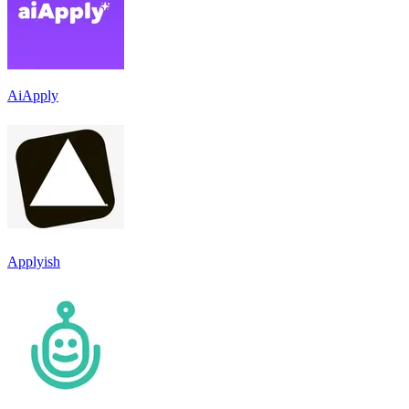
AiApply
Applyish