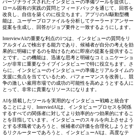
パーソナライズされたインタビューの準備ツールを提供し、
ロール固有の実践の質問とフィードバックを通じて、回答を
改良し、自信を築くのに役立ちます。アプリのAI駆動型機
能は、ユーザープロファイルを分析してテーラードアンサー
提案を生成し、回答がジョブ要件と一致するようにします。
InterviewAIの重要な利点の1つは、インタビューの質問をリ
アルタイムで検出する能力であり、候補者が自分の考えを効
果的に明確にするのを助けるために即座の提案を提供するこ
とです。この機能は、迅速な思考と明確なコミュニケーショ
ンが非常に重要なライブインタビューで特に役立ちます。さ
らに、インタビューのインタビューの準備とリアルタイムの
支援に焦点を当てているため、パフォーマンスを改善し、競
争の激しい雇用市場での成功の可能性を高めようとする人に
とって、非常に貴重なリソースになります。
AIを搭載したツールを実用的なインタビュー戦略と統合す
ることにより、InterviedAIは、インタビュープロセスを関係
するすべての関係者に対してより効率的かつ効果的にするこ
とを目指しています。インタビューのスキルを向上させよう
とする求職者であろうと、候補者の評価を合理化しようとす
るリクルーターであろうと、インタビューAIは、高度なテ