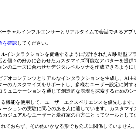
動のバーチャルインフルエンサーとリアルタイムで会話できるアプ
権を確認
してください。
ジタルインタラクションを促進するように設計されたAI駆動型プ
話と個々の好みに合わせたカスタマイズ可能なアバターを提供
ョンのニーズに合わせたデジタルペルソナを作成できるように
ビデオコンテンツとリアルなインタラクションを生成し、AI
ターのカスタマイズをサポートし、多様なユーザー設定に対する
たコミュニケーションを通じて創造的な表現を探索するためのシ
をとる機能を使用して、ユーザーエクスペリエンスを優先します
リケーションの実験に関心のある人に適しています。カスタマイ
するカジュアルなユーザーと愛好家の両方にとってツールとして
承認、推奨されておらず、その他いかなる形でも公式に関係していま