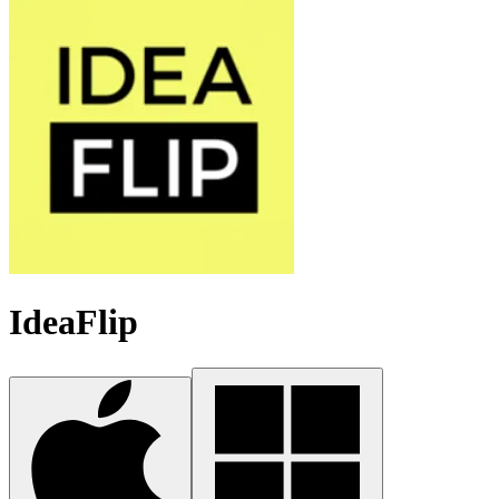
IdeaFlip