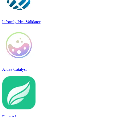
Informly Idea Validator
AIdea Catalyst
Fluig AI