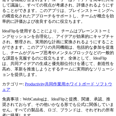
して議論し、すべての視点が考慮され、評価されるようにす
ることができます。このアプリは、ブレインストーミングへ
の構造化されたアプローチをサポートし、チームが概念を効
率的に評価および改良するのに役立ちます。
IdeaFlipを使用することにより、チームはブレーンストーミ
ングセッションを合理化し、アイデアが効果的にキャプチャ
され、整理され、実用的な計画に変換されるようにすること
ができます。このアプリの共同機能は、包括的な参加を促進
し、チームがグループ思考やメンタルブロックなどの一般的
な課題を克服するのに役立ちます。全体として、IdeaFlip
は、共同アイデアの生成と優先順位付けを通じて、創造性を
高め、革新を推進しようとするチームに実用的なソリューシ
ョンを提供します。
カテゴリー
:
Productivity
共同作業用ホワイトボード ソフトウ
ェア
免責事項：WebCatalogは、IdeaFlipと提携、関連、承認、推
奨されておらず、その他いかなる形でも公式に関係していま
せん。すべての製品名、ロゴ、ブランドは、それぞれの所有
者に帰属します。