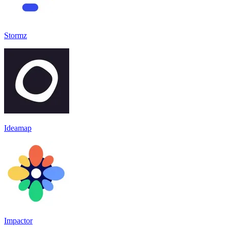
Stormz
Ideamap
Impactor