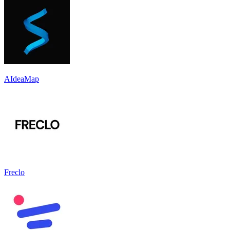
AIdeaMap
Freclo