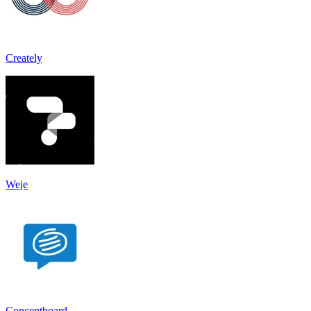
Creately
Weje
Conceptboard