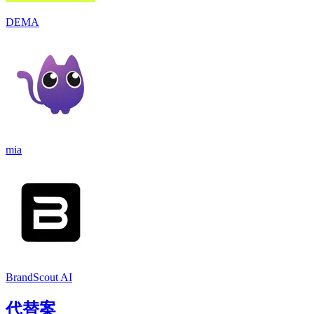
DEMA
mia
BrandScout AI
代替案