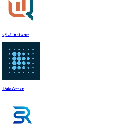
QL2 Software
DataWeave