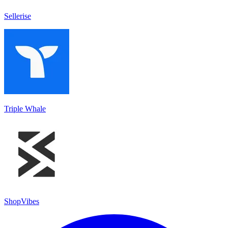
Sellerise
Triple Whale
ShopVibes