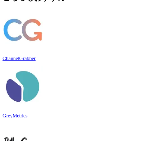
ChannelGrabber
GreyMetrics