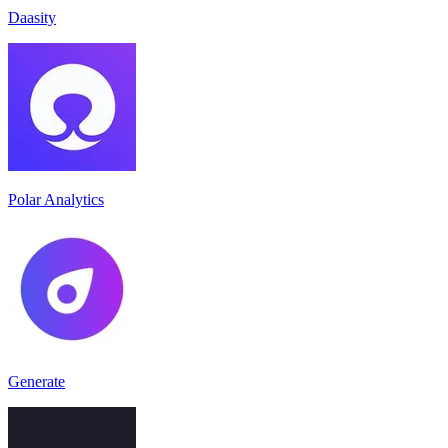
Daasity
Polar Analytics
Generate