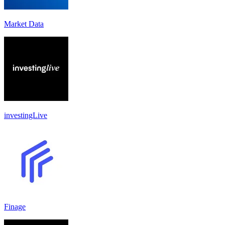
Market Data
investingLive
Finage