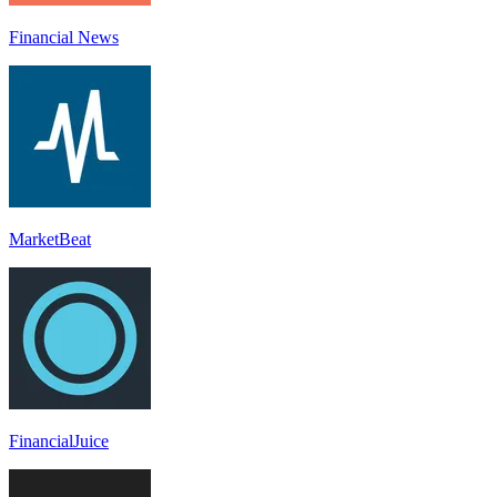
Financial News
MarketBeat
FinancialJuice