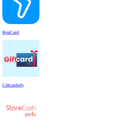
RepCard
Giftcardsify