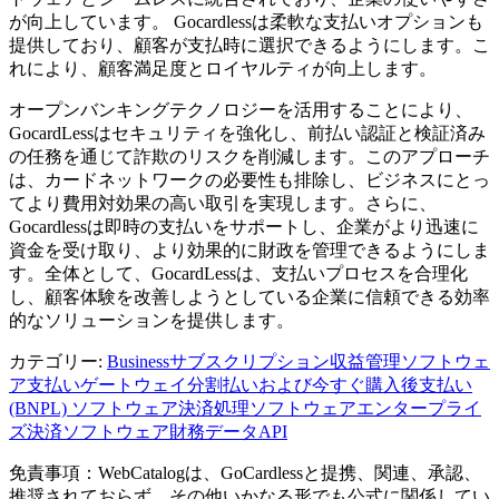
が向上しています。 Gocardlessは柔軟な支払いオプションも
提供しており、顧客が支払時に選択できるようにします。こ
れにより、顧客満足度とロイヤルティが向上します。
オープンバンキングテクノロジーを活用することにより、
GocardLessはセキュリティを強化し、前払い認証と検証済み
の任務を通じて詐欺のリスクを削減します。このアプローチ
は、カードネットワークの必要性も排除し、ビジネスにとっ
てより費用対効果の高い取引を実現します。さらに、
Gocardlessは即時の支払いをサポートし、企業がより迅速に
資金を受け取り、より効果的に財政を管理できるようにしま
す。全体として、GocardLessは、支払いプロセスを合理化
し、顧客体験を改善しようとしている企業に信頼できる効率
的なソリューションを提供します。
カテゴリー
:
Business
サブスクリプション収益管理ソフトウェ
ア
支払いゲートウェイ
分割払いおよび今すぐ購入後支払い
(BNPL) ソフトウェア
決済処理ソフトウェア
エンタープライ
ズ決済ソフトウェア
財務データAPI
免責事項：WebCatalogは、GoCardlessと提携、関連、承認、
推奨されておらず、その他いかなる形でも公式に関係してい