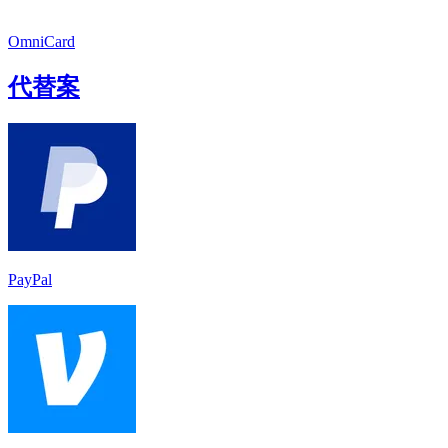
OmniCard
代替案
PayPal