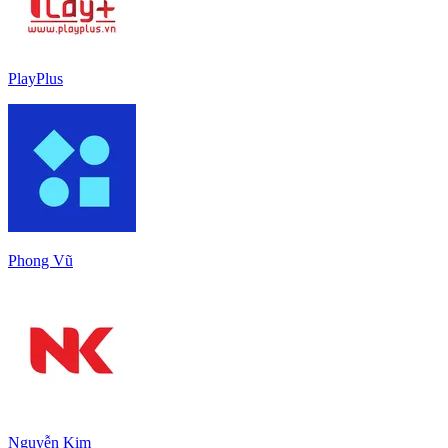
PlayPlus
Phong Vũ
Nguyễn Kim