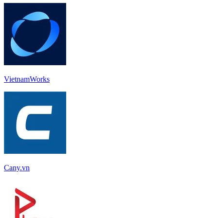
VietnamWorks
Cany.vn