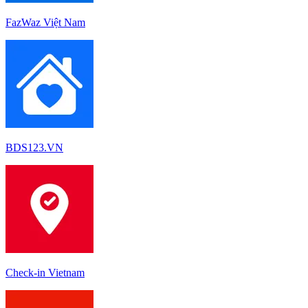
FazWaz Việt Nam
BDS123.VN
Check-in Vietnam