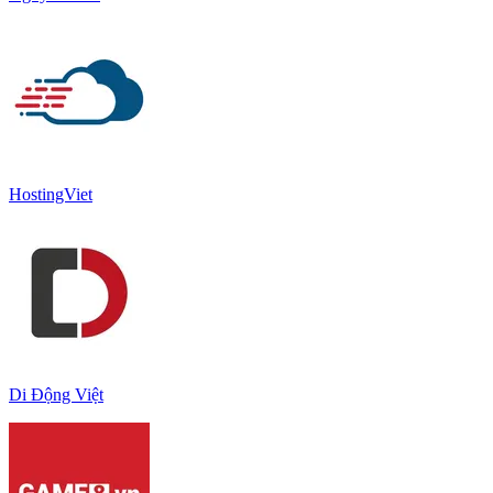
HostingViet
Di Động Việt